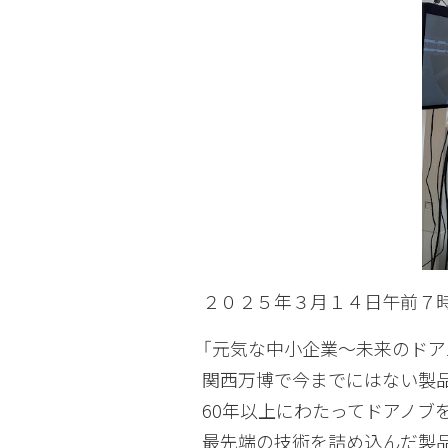
２０２５年３月１４日午前７
「元気な中小企業～未来のドア
関西万博で今までにはない製
60年以上にわたってドアノブ
最先端の技術を詰め込んだ製