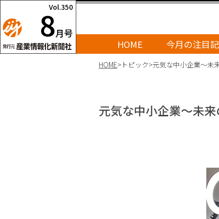
Vol.350
8
月号
HOME
今月の注目記
HOME
>
トピック
>
元気な中小企業～未来の
元気な中小企業～未来のド