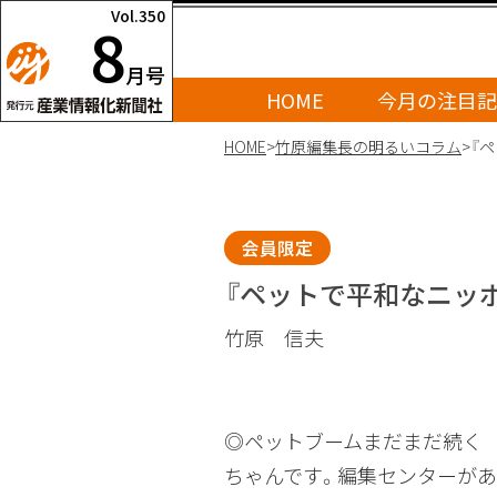
Vol.350
8
月号
HOME
今月の注目記
HOME
>
竹原編集長の明るいコラム
>
『
会員限定
『ペットで平和なニッポ
竹原 信夫
◎ペットブームまだまだ続く
ちゃんです。編集センターが