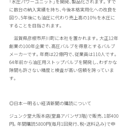
「水圧パワーユニット」を開発、製品化されます。すで
に数台の納入実績を持ち、今後本格実用化への改良を
図り、5年後にも油圧に代わり売上高の10％を水圧に
することを目指されます。
滋賀県彦根市芹川町に本社を置かれます。大正12年
創業の100年企業で、高圧バルブを得意とするバルブ
メーカーです。年商は22億円で、従業員は110人です。
64年前から油圧用ストップバルブを開発し、わずかな
隙間も許さない精度と検査が高い信頼を誇っていま
す。
◎日本一明るい経済新聞の購読について
ジュンク堂大阪本店(堂島アバンザ3階)で販売、1部400
円。年間購読5800円(毎月1回発行、税・送料込み)で申