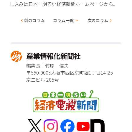
し込みは日本一明るい経済新聞ホームページから。
コ
前のコラム
コラム一覧
次のコラム
ラ
ム
ナ
ビ
編集長｜竹原 信夫
ゲー
〒550-0003
大阪市西区京町堀1丁目14-25
ショ
京二ビル 205号
ン