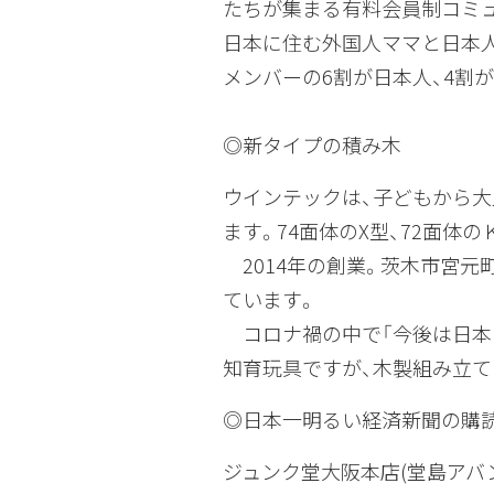
たちが集まる有料会員制コミ
日本に住む外国人ママと日本
メンバーの6割が日本人、4割が
◎新タイプの積み木
ウインテックは、子どもから大人
ます。74面体のX型、72面
2014年の創業。茨木市宮元
ています。
コロナ禍の中で「今後は日本の
知育玩具ですが、木製組み立て
◎日本一明るい経済新聞の購
ジュンク堂大阪本店(堂島アバンザ