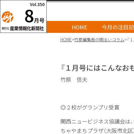
Vol.350
8
月号
HOME
今月の注目記
HOME
>
竹原編集長の明るいコラム
>
『
『１月号にはこんなお
竹原 信夫
◎２校がグランプリ受賞
関西ニュービジネス協議会は、
ちゃやまちプラザ（大阪市北区