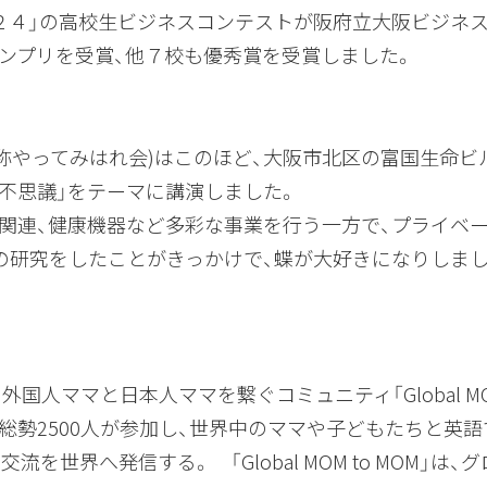
２４」の高校生ビジネスコンテストが阪府立大阪ビジネ
ンプリを受賞、他７校も優秀賞を受賞しました。
称やってみはれ会)はこのほど、大阪市北区の富国生命ビ
不思議」をテーマに講演しました。
関連、健康機器など多彩な事業を行う一方で、プライベ
の研究をしたことがきっかけで、蝶が大好きになりしま
本在住の外国人ママと日本人ママを繋ぐコミュニティ「Global M
族、総勢2500人が参加し、世界中のママや子どもたちと英
交流を世界へ発信する。 「Global MOM to MOM」