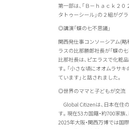
第一部は、「Ｂ－ｈａｃｋ２０
タトゥーシール」の２組がグラ
◎講演「蝶の七不思議」
関西発仕事コンソーシアム(略
ラスの比那勝郎社長が「蝶の七
比那社長は、ピエラスで化粧品
す。「小さな頃にオオムラサキ
ています」と話されました。
◎世界のママと子どもが交流
Global Citizenは、日
す。現在53カ国籍・約700家
2025年大阪・関西万博では国際