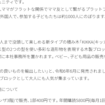
ュニティです。
人ママがフラットな関係でママ友として繋がるプラットフ
外国人で、参加する子どもたちは約1000人にのぼります
まで没頭して楽しめる新タイプの積み木「KIKKA(キッ
体のＫ型の2つの型を使い多彩な造形物を表現する木製ブロ
町に本社事務所を置かれます。ベビー、子ども用品の販売
良いものを輸出したい」と、令和6年6月に発売されま
ブロックとして大人にも人気が集まっています。
読について
3階)で販売、1部400円です。年間購読5800円(毎月1