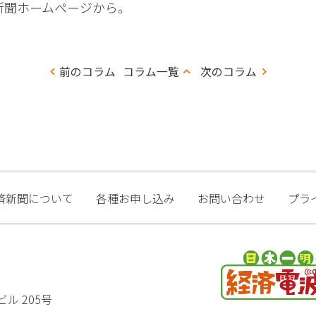
新聞ホームページから。
コ
前のコラム
コラム一覧
次のコラム
ラ
ム
ナ
ビ
ゲー
済新聞について
各種お申し込み
お問い合わせ
プラ
ショ
ン
ル 205号