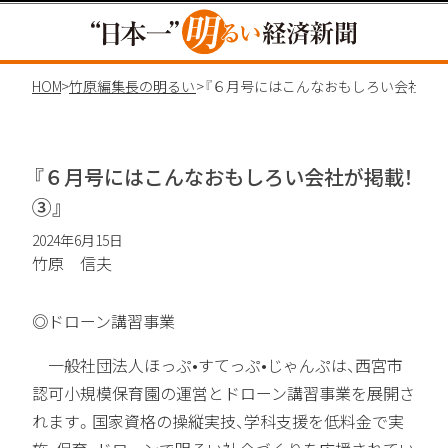
HOME
>
竹原編集長の明るいコラム
>
『６月号にはこんなおもしろい会社が掲載！
③』
2024年6月15日
竹原 信夫
◎ドローン講習事業
一般社団法人ほっぷ•すてっぷ•じゃんぷは、西宮市
認可小規模保育園の運営とドローン講習事業を展開さ
れます。国家資格の操縦実技、学科支援を低料金で実