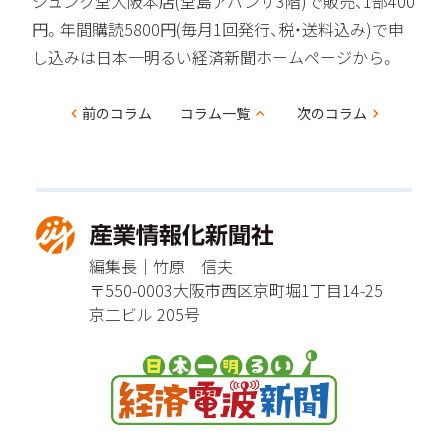
ジュンク堂大阪本店(堂島アバンザ3階)で販売、1部400
円。年間購読5800円(毎月1回発行、税・送料込み)で申
し込みは日本一明るい経済新聞ホームページから。
コ
前のコラム
コラム一覧
次のコラム
ラ
ム
ナ
ビ
編集長｜竹原 信夫
ゲー
〒550-0003
大阪市西区京町堀1丁目14-25
ショ
京二ビル 205号
ン