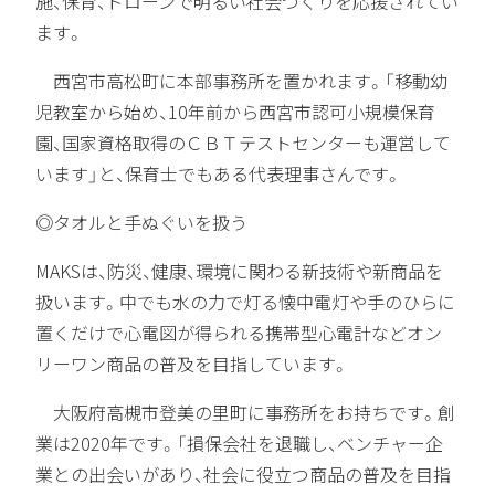
施、保育、ドローンで明るい社会づくりを応援されてい
ます。
西宮市高松町に本部事務所を置かれます。「移動幼
児教室から始め、10年前から西宮市認可小規模保育
園、国家資格取得のＣＢＴテストセンターも運営して
います」と、保育士でもある代表理事さんです。
◎タオルと手ぬぐいを扱う
MAKSは、防災、健康、環境に関わる新技術や新商品を
扱います。中でも水の力で灯る懐中電灯や手のひらに
置くだけで心電図が得られる携帯型心電計などオン
リーワン商品の普及を目指しています。
大阪府高槻市登美の里町に事務所をお持ちです。創
業は2020年です。「損保会社を退職し、ベンチャー企
業との出会いがあり、社会に役立つ商品の普及を目指